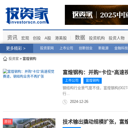
资讯
数据
宏观
创投
A股
港美股
投资机构
投资人物
更多精彩 >
投资家网
上市公司
创新创业
新能源
金融科技
投资家
> 富煌钢构
富煌钢构：并购“卡位”高速
上市公司
富煌钢构
钢结构行业景气度不佳，富煌钢构(002
行...
2024-12-26
技术输出撬动规模扩张，富
原创