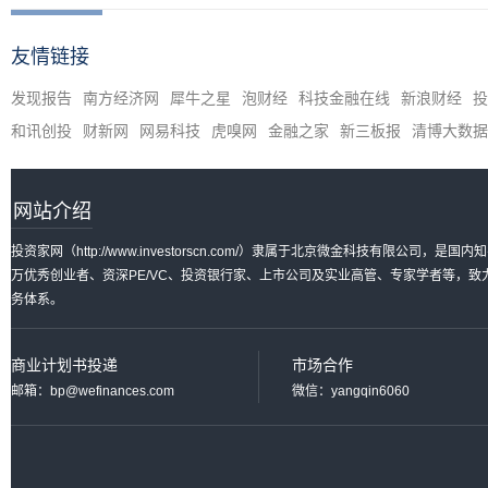
友情链接
发现报告
南方经济网
犀牛之星
泡财经
科技金融在线
新浪财经
投
和讯创投
财新网
网易科技
虎嗅网
金融之家
新三板报
清博大数据
网站介绍
投资家网（http://www.investorscn.com/）隶属于北京微金科技有限公
万优秀创业者、资深PE/VC、投资银行家、上市公司及实业高管、专家学者等，
务体系。
商业计划书投递
市场合作
邮箱：bp@wefinances.com
微信：yangqin6060