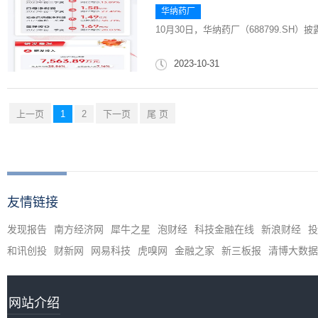
华纳药厂
10月30日，华纳药厂（688799.SH）
2023-10-31
上一页
1
2
下一页
尾 页
友情链接
发现报告
南方经济网
犀牛之星
泡财经
科技金融在线
新浪财经
投
和讯创投
财新网
网易科技
虎嗅网
金融之家
新三板报
清博大数据
网站介绍