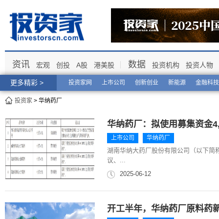
资讯
数据
宏观
创投
A股
港美股
投资机构
投资人物
更多精彩 >
投资家网
上市公司
创新创业
新能源
金融科技
投资家
> 华纳药厂
华纳药厂：拟使用募集资金4
上市公司
华纳药厂
湖南华纳大药厂股份有限公司（以下简称“
议、...
2025-06-12
开工半年，华纳药厂原料药