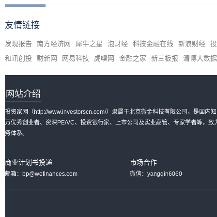
友情链接
发现报告
南方经济网
犀牛之星
泡财经
科技金融在线
新浪财经
投
和讯创投
财新网
网易科技
虎嗅网
金融之家
新三板报
清博大数据
网站介绍
投资家网（http://www.investorscn.com/）隶属于北京微金科技有限公
万优秀创业者、资深PE/VC、投资银行家、上市公司及实业高管、专家学者等，
务体系。
商业计划书投递
市场合作
邮箱：bp@wefinances.com
微信：yangqin6060