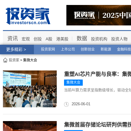
资讯
数据
宏观
创投
A股
港美股
投资机构
投资人物
更多精彩 >
投资家网
上市公司
创新创业
新能源
金融科技
投资家
> 集微大会
重塑AI芯片产能与良率：集
集微大会
当前AI算力需求呈指数级增长，驱动全
2026-06-01
集微首届存储论坛研判供需