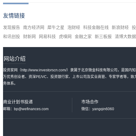
友情链接
发现报告
南方经济网
犀牛之星
泡财经
科技金融在线
新浪财经
投
和讯创投
财新网
网易科技
虎嗅网
金融之家
新三板报
清博大数据
网站介绍
投资家网（http://www.investorscn.com/）隶属于北京微金科技有限公
万优秀创业者、资深PE/VC、投资银行家、上市公司及实业高管、专家学者等，
务体系。
商业计划书投递
市场合作
邮箱：bp@wefinances.com
微信：yangqin6060