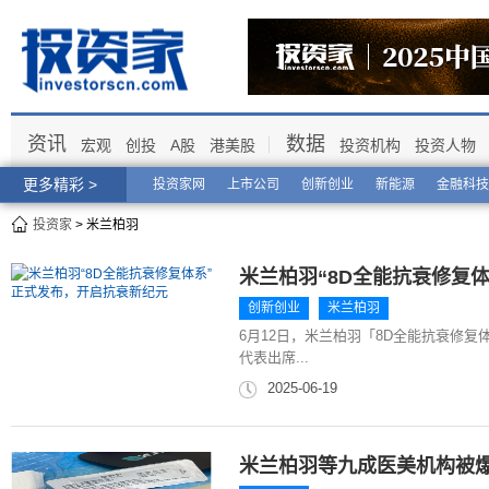
资讯
数据
宏观
创投
A股
港美股
投资机构
投资人物
更多精彩 >
投资家网
上市公司
创新创业
新能源
金融科技
投资家
> 米兰柏羽
米兰柏羽“8D全能抗衰修复
创新创业
米兰柏羽
6月12日，米兰柏羽「8D全能抗衰修
代表出席...
2025-06-19
米兰柏羽等九成医美机构被爆