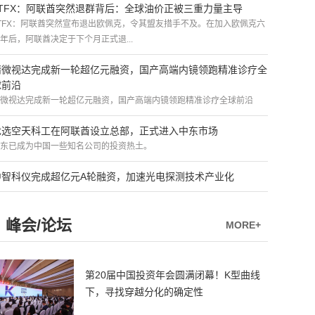
ATFX：阿联酋突然退群背后：全球油价正被三重力量主导
TFX：阿联酋突然宣布退出欧佩克，令其盟友措手不及。在加入欧佩克六
年后，阿联酋决定于下个月正式退...
精微视达完成新一轮超亿元融资，国产高端内镜领跑精准诊疗全
球前沿
微视达完成新一轮超亿元融资，国产高端内镜领跑精准诊疗全球前沿
优选空天科工在阿联酋设立总部，正式进入中东市场
东已成为中国一些知名公司的投资热土。
中智科仪完成超亿元A轮融资，加速光电探测技术产业化
峰会/论坛
MORE+
第20届中国投资年会圆满闭幕！K型曲线
下，寻找穿越分化的确定性