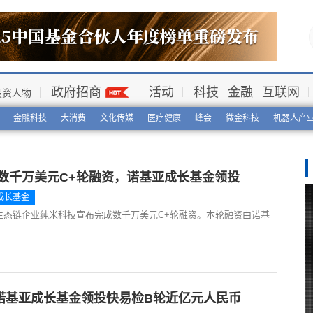
政府招商
活动
科技
金融
互联网
投资人物
金融科技
大消费
文化传媒
医疗健康
峰会
微金科技
机器人产
数千万美元C+轮融资，诺基亚成长基金领投
成长基金
米生态链企业纯米科技宣布完成数千万美元C+轮融资。本轮融资由诺基
诺基亚成长基金领投快易检B轮近亿元人民币