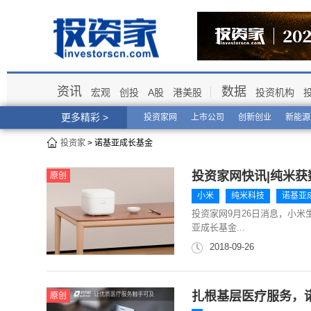
资讯
数据
宏观
创投
A股
港美股
投资机构
更多精彩 >
投资家网
上市公司
创新创业
新能源
投资家
> 诺基亚成长基金
投资家网快讯|纯米获
原创
小米
纯米科技
诺基亚
投资家网9月26日消息，小
亚成长基金...
2018-09-26
扎根基层医疗服务，
原创