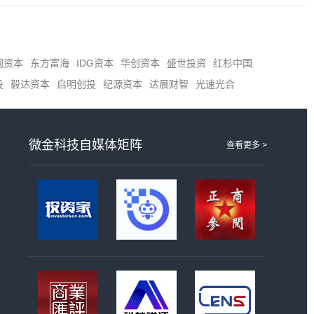
同资本
东方富海
IDG资本
华创资本
盛世投资
红杉中国
投
毅达资本
启明创投
纪源资本
达晨财智
光速光合
微金科技自媒体矩阵
查看更多 >