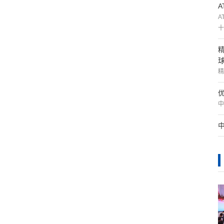
A
十
精
中