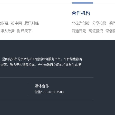
合作机构
浪财经
投中网
腾讯财经
北极光创投
分享投资
德
清博大数据
财经天下
海通开元
高瓴投资
深创
金科技有限公司，是国内知名的资本与产业创新综合服务平台。平台聚集数百
家学者等，致力于构建起资本、产业与政府之间的桥梁与生态服
媒体合作
微信：15201337588