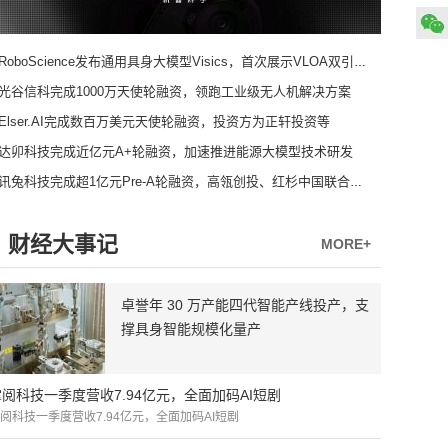
RoboScience发布通用具身大模型Visics，首次展示VLOA双引擎架构
光谷信科完成1000万天使轮融资，领跑工业级无人机解决方案
Elser.AI完成数百万美元天使轮融资，投资方为正轩投资等
达卯科技完成近亿元A+轮融资，加速推进能源大模型技术研发
讯兔科技完成超1亿元Pre-A轮融资，高瓴创投、红杉中国联合领投
财经大事记
MORE+
卓誉年 30 万产能四代智能产线投产，支
撑具身智能规模化量产
掌阅科技一季度营收7.94亿元，全面加码AI短剧
阅科技一季度营收7.94亿元，全面加码AI短剧