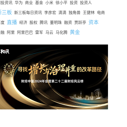
创投资讯
华为
商业
基金
小米
徐小平
投资
投资人
新三板
新三板每日资讯
李彦宏
滴滴
独角兽
王健林
电商
直播
资本
百度
经济
股权
腾讯
董明珠
融资
贾跃亭
黄金
金融
阿里
阿里巴巴
雷军
马云
马化腾