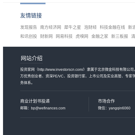
友情链接
发现报告
南方经济网
犀牛之星
泡财经
科技金融在线
新
和讯创投
财新网
网易科技
虎嗅网
金融之家
新三板报
网站介绍
投资家网（http://www.investorscn.com/）隶属于北京微
万优秀创业者、资深PE/VC、投资银行家、上市公司及实业高管、专
务体系。
商业计划书投递
市场合作
邮箱：bp@wefinances.com
微信：yangqin6060