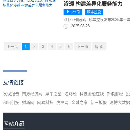
渗透 构建差异化服务能力
上市公司
顺丰控股
8月28日晚间，顺丰控股发布2025年半年
2025-08-28
上一页
1
2
3
4
5
6
下一页
尾 页
友情链接
发现报告
南方经济网
犀牛之星
泡财经
科技金融在线
新浪财经
投
和讯创投
财新网
网易科技
虎嗅网
金融之家
新三板报
清博大数据
网站介绍