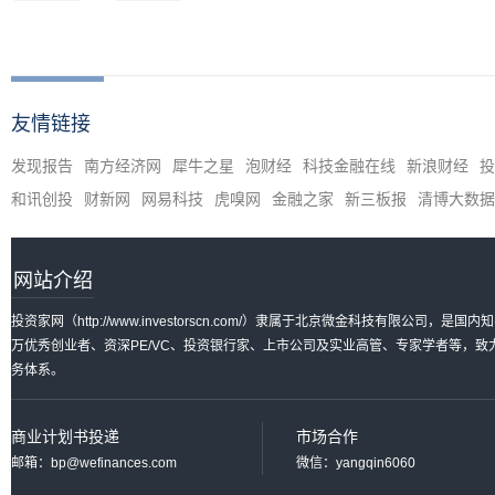
友情链接
发现报告
南方经济网
犀牛之星
泡财经
科技金融在线
新浪财经
投
和讯创投
财新网
网易科技
虎嗅网
金融之家
新三板报
清博大数据
网站介绍
投资家网（http://www.investorscn.com/）隶属于北京微金科技有限公
万优秀创业者、资深PE/VC、投资银行家、上市公司及实业高管、专家学者等，
务体系。
商业计划书投递
市场合作
邮箱：bp@wefinances.com
微信：yangqin6060