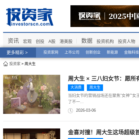
资讯
数据
宏观
创投
A股
港美股
投资机构
投资人物
更多精彩 >
投资家网
上市公司
创新创业
新能源
金融科技
投资家
> 周大生
周大生 × 三八妇女节：愿
大消费
周大生
当妇女节的营销战场还在聚焦“女神”“女
了不一...
2026-03-06
金喜对撞！周大生这场超级首