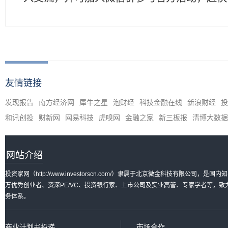
友情链接
发现报告
南方经济网
犀牛之星
泡财经
科技金融在线
新浪财经
投
和讯创投
财新网
网易科技
虎嗅网
金融之家
新三板报
清博大数据
网站介绍
投资家网（http://www.investorscn.com/）隶属于北京微金科技有限公
万优秀创业者、资深PE/VC、投资银行家、上市公司及实业高管、专家学者等，
务体系。
商业计划书投递
市场合作