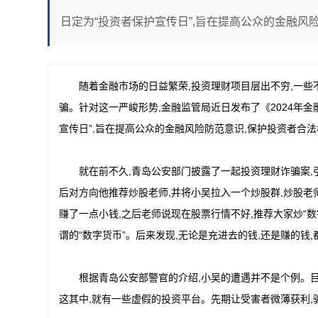
日定为“投资者保护宣传日”,旨在提高公众的金融风
随着金融市场的日益繁荣,投资理财项目层出不穷,一些
骗。针对这一严峻形势,金融监管局近日发布了《2024年金
宣传日”,旨在提高公众的金融风险防范意识,保护投资者合
就在前不久,青岛公安部门披露了一起投资理财诈骗案,
后对方向他推荐炒股老师,并将小吴拉入一个炒股群,炒股老
赚了一点小钱,之后老师说现在股票行情不好,推荐大家炒“数
谓的“数字货币”。后来发现,无论是充进去的钱,还是赚的钱
根据青岛公安部警官的介绍,小吴的遭遇并不是个例。目
这其中,就有一些虚假的投资平台。先期让受害者微薄获利,