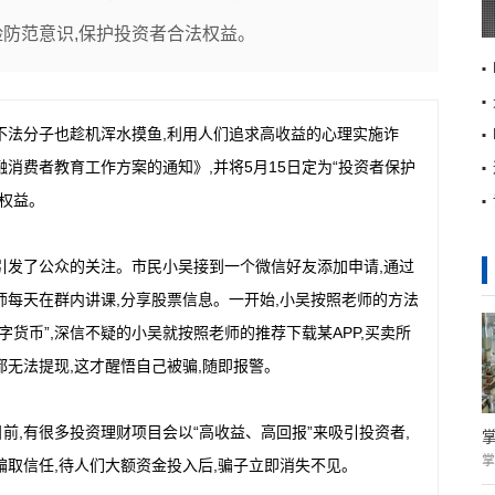
险防范意识,保护投资者合法权益。
不法分子也趁机浑水摸鱼,利用人们追求高收益的心理实施诈
融消费者教育工作方案的通知》,并将5月15日定为“投资者保护
法权益。
引发了公众的关注。市民小吴接到一个微信好友添加申请,通过
师每天在群内讲课,分享股票信息。一开始,小吴按照老师的方法
字货币”,深信不疑的小吴就按照老师的推荐下载某APP,买卖所
,都无法提现,这才醒悟自己被骗,随即报警。
前,有很多投资理财项目会以“高收益、高回报”来吸引投资者,
掌
骗取信任,待人们大额资金投入后,骗子立即消失不见。