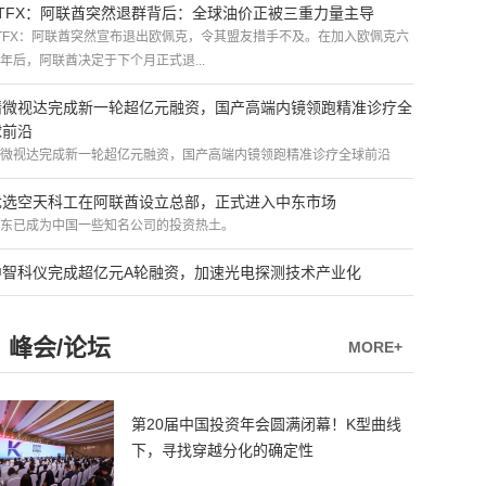
ATFX：阿联酋突然退群背后：全球油价正被三重力量主导
TFX：阿联酋突然宣布退出欧佩克，令其盟友措手不及。在加入欧佩克六
年后，阿联酋决定于下个月正式退...
精微视达完成新一轮超亿元融资，国产高端内镜领跑精准诊疗全
球前沿
微视达完成新一轮超亿元融资，国产高端内镜领跑精准诊疗全球前沿
优选空天科工在阿联酋设立总部，正式进入中东市场
东已成为中国一些知名公司的投资热土。
中智科仪完成超亿元A轮融资，加速光电探测技术产业化
峰会/论坛
MORE+
第20届中国投资年会圆满闭幕！K型曲线
下，寻找穿越分化的确定性