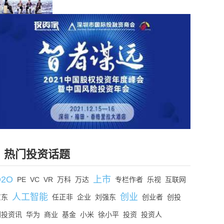
热门投资话题
O2O
上市
PE
VC
VR
万科
万达
专栏作者
乐视
互联网
人工智能
创业
京东
任正非
企业
刘强东
创业者
创投
创投资讯
华为
商业
基金
小米
徐小平
投资
投资人