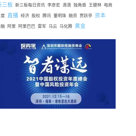
新三板
新三板每日资讯
李彦宏
滴滴
独角兽
王健林
电商
直播
资本
百度
经济
股权
腾讯
董明珠
融资
贾跃亭
黄金
金融
阿里
阿里巴巴
雷军
马云
马化腾