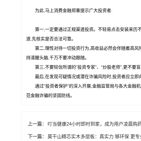
为此,马上消费金融郑重提示广大投资者:
第一,一定要通过正规渠道投资。不轻易点击安装来历不
道,先核实是否合法可靠。
第二,理性对待一切投资行为,高收益必然会伴随着高风险
持清醒头脑,千万不要冲动跟随。
第三,不要轻信所谓的“投资专家”、“炒股老师”,更不
最后,在发现可疑情况或潜在诈骗风险时,投资者应立即
通过“投资者保护”的深入开展,金融监管局与各大金融
范金融诈骗的坚固防线。
上一篇：
叮当健康24小时即时到家，成为用户凌晨购药
下一篇：
莫干山精芯实木多层板：真实力 够环保 更专