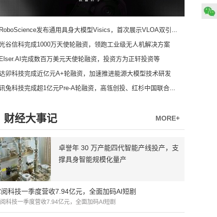
RoboScience发布通用具身大模型Visics，首次展示VLOA双引擎架构
光谷信科完成1000万天使轮融资，领跑工业级无人机解决方案
Elser.AI完成数百万美元天使轮融资，投资方为正轩投资等
达卯科技完成近亿元A+轮融资，加速推进能源大模型技术研发
讯兔科技完成超1亿元Pre-A轮融资，高瓴创投、红杉中国联合领投
财经大事记
MORE+
卓誉年 30 万产能四代智能产线投产，支
撑具身智能规模化量产
掌阅科技一季度营收7.94亿元，全面加码AI短剧
阅科技一季度营收7.94亿元，全面加码AI短剧