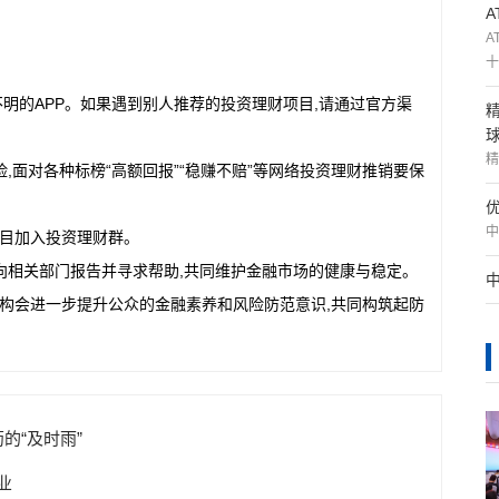
A
十
明的APP。如果遇到别人推荐的投资理财项目,请通过官方渠
精
,面对各种标榜“高额回报”“稳赚不赔”等网络投资理财推销要保
中
要盲目加入投资理财群。
向相关部门报告并寻求帮助,共同维护金融市场的健康与稳定。
机构会进一步提升公众的金融素养和风险防范意识,共同构筑起防
的“及时雨”
业