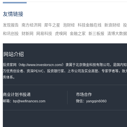
友情链接
发现报告
南方经济网
犀牛之星
泡财经
科技金融在线
新浪财经
投
和讯创投
财新网
网易科技
虎嗅网
金融之家
新三板报
清博大数据
网站介绍
投资家网（http://www.investorscn.com/）隶属于北京微金科技有限公
万优秀创业者、资深PE/VC、投资银行家、上市公司及实业高管、专家学者等，
务体系。
商业计划书投递
市场合作
邮箱：bp@wefinances.com
微信：yangqin6060