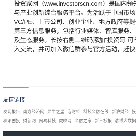
投资家网（www.investorscn.com）是国内
与产业创新综合服务平台。为活跃于中国市场
VC/PE、上市公司、创业企业、地方政府等
第三方信息服务，包括行业媒体、智库服务、
及生态服务。长按右侧二维码添加"投资哥"可
入交流，并可加入微信群参与官方活动，赶快
友情链接
发现报告
南方经济网
犀牛之星
泡财经
科技金融在线
新浪财经
投
和讯创投
财新网
网易科技
虎嗅网
金融之家
新三板报
清博大数据