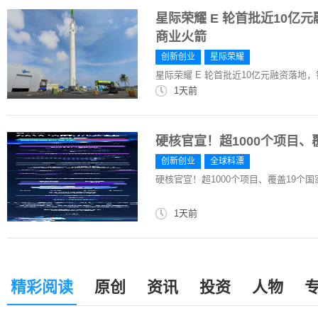
星际荣耀 E 轮首批近10亿
商业火箭
创新创业
星际荣耀
星际荣耀 E 轮首批近10亿元融资落地，
1天前
硬核官宣！超1000个项目
创新创业
全球科漂
硬核官宣！超1000个项目、覆盖19个
1天前
精彩阅读
原创
资讯
投资
人物