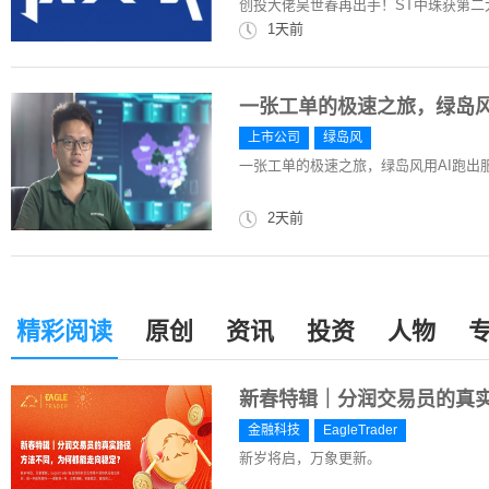
创投大佬吴世春再出手！ST中珠获第二大
1天前
一张工单的极速之旅，绿岛风
上市公司
绿岛风
一张工单的极速之旅，绿岛风用AI跑出服
2天前
精彩阅读
原创
资讯
投资
人物
新春特辑｜分润交易员的真
金融科技
EagleTrader
新岁将启，万象更新。