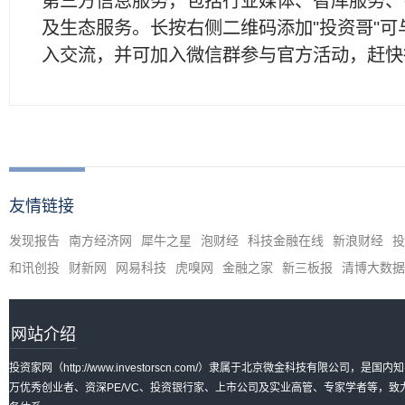
第三方信息服务，包括行业媒体、智库服务、
及生态服务。长按右侧二维码添加"投资哥"可
入交流，并可加入微信群参与官方活动，赶快
友情链接
发现报告
南方经济网
犀牛之星
泡财经
科技金融在线
新浪财经
投
和讯创投
财新网
网易科技
虎嗅网
金融之家
新三板报
清博大数据
网站介绍
投资家网（http://www.investorscn.com/）隶属于北京微金科技有限公
万优秀创业者、资深PE/VC、投资银行家、上市公司及实业高管、专家学者等，