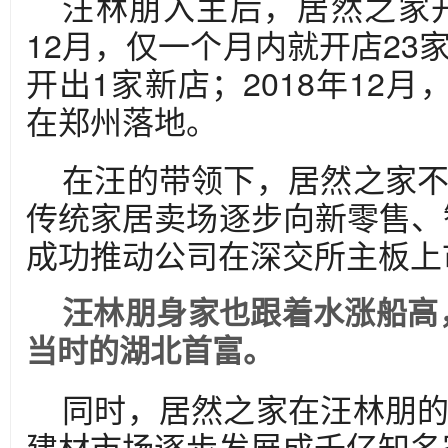
汪林朋入主后，居然之家开
12月，仅一个月内就开店23
开出1家新店；2018年12月
在郑州落地。
在汪的带领下，居然之家
传统家居卖场逐步向新零售、智
成功推动公司在深交所主板上
汪林朋身家也跟着水涨船高，
当时的湖北首富。
同时，居然之家在汪林朋
建材市场逐步发展成千亿知名