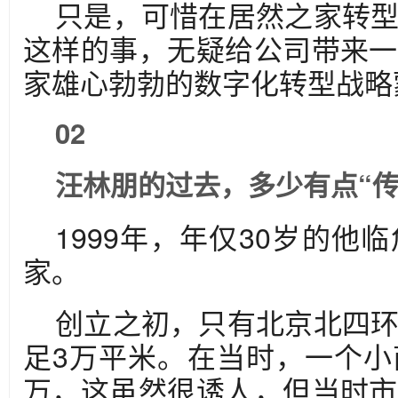
只是，可惜在居然之家转
这样的事，无疑给公司带来一
家雄心勃勃的数字化转型战略
02
汪林朋的过去，多少有点“传
1999年，年仅30岁的他
家。
创立之初，只有北京北四
足3万平米。在当时，一个小
万，这虽然很诱人，但当时市