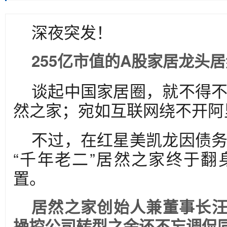
深夜突发！
255亿市值的A股家居龙头
谈起中国家居圈，就不得
然之家；宛如互联网绕不开阿
不过，在红星美凯龙因债
“千年老二”居然之家终于翻
置。
居然之家创始人兼董事长
操控公司转型之余还不忘调侃