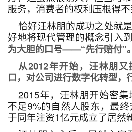
服务，消费者的权利压根得不
恰好汪林朋的成功之处就
好地将现代管理的概念引入
为大胆的口号——“先行赔付”
从2012年开始，汪林朋
口，对公司进行数字化转型，
2015年，汪林朋开始密
不足9%的自然人股东，最终
于同年注资1亿元成立了居然