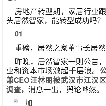
房地产转型期，家居行业
头居然智家，能转型成功吗？
01
重磅，居然之家董事长居然
昨晚，居然智家一则公告
业和资本市场激起千层浪。
兼CEO汪林朋被武汉市江汉
消息一出，舆论哗然。
调查，