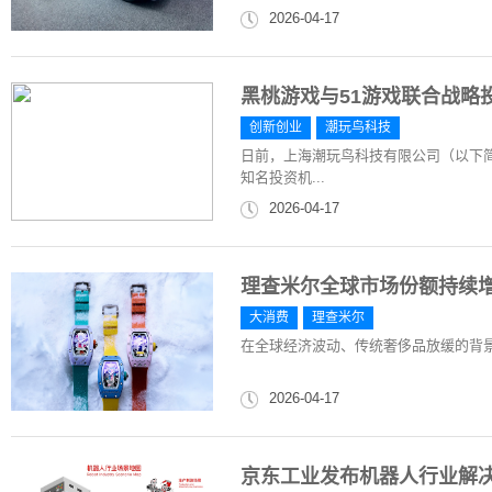
2026-04-17
黑桃游戏与51游戏联合战略
创新创业
潮玩鸟科技
日前，上海潮玩鸟科技有限公司（以下简
知名投资机...
2026-04-17
理查米尔全球市场份额持续增
大消费
理查米尔
在全球经济波动、传统奢侈品放缓的背景下
2026-04-17
京东工业发布机器人行业解