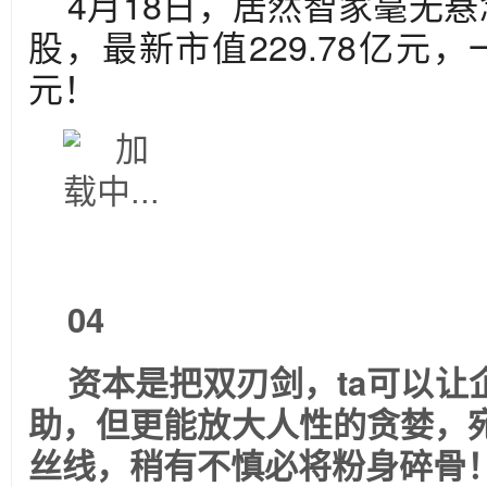
4月18日，居然智家毫无悬念
股，最新市值229.78亿元
元！
04
资本是把双刃剑，ta可以让
助，但更能放大人性的贪婪，
丝线，稍有不慎必将粉身碎骨