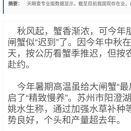
摘要：
天眼查专业版数据显示，截至目前我国现存在业、存
秋风起，蟹香渐浓，可今年
闸蟹似“迟到”了。因今年中秋
天，按公历看蟹季推迟，但按农
赴约。
今年暑期高温虽给大闸蟹“最
启了“精致慢养”。苏州市阳澄
姚水生称，通过加强水草补种
势良好，个头和产量超去年。