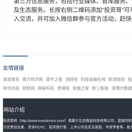
第三方信息服务，包括行业媒体、智库服务、
及生态服务。长按右侧二维码添加"投资哥"可
入交流，并可加入微信群参与官方活动，赶快
友情链接
发现报告
南方经济网
犀牛之星
泡财经
科技金融在线
新浪财经
投
和讯创投
财新网
网易科技
虎嗅网
金融之家
新三板报
清博大数据
网站介绍
投资家网（http://www.investorscn.com/）隶属于北京微金科技有限公
万优秀创业者、资深PE/VC、投资银行家、上市公司及实业高管、专家学者等，