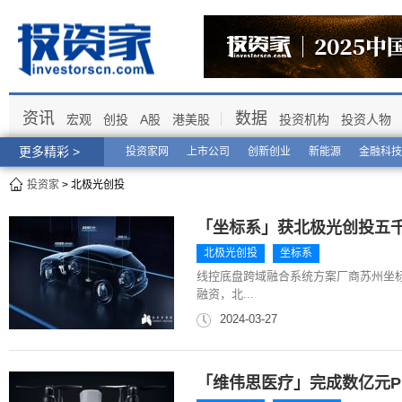
资讯
数据
宏观
创投
A股
港美股
投资机构
投资人物
更多精彩 >
投资家网
上市公司
创新创业
新能源
金融科技
投资家
> 北极光创投
「坐标系」获北极光创投五千万
北极光创投
坐标系
线控底盘跨域融合系统方案厂商苏州坐标
融资，北...
2024-03-27
「维伟思医疗」完成数亿元Pr