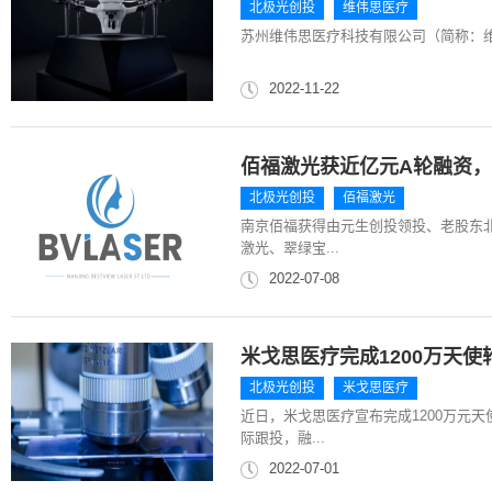
北极光创投
维伟思医疗
苏州维伟思医疗科技有限公司（简称：维
2022-11-22
佰福激光获近亿元A轮融资
北极光创投
佰福激光
南京佰福获得由元生创投领投、老股东
激光、翠绿宝...
2022-07-08
米戈思医疗完成1200万天
北极光创投
米戈思医疗
近日，米戈思医疗宣布完成1200万元
际跟投，融...
2022-07-01