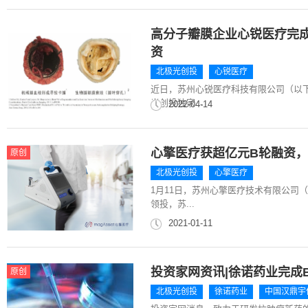
高分子瓣膜企业心锐医疗完
资
北极光创投
心锐医疗
近日，苏州心锐医疗科技有限公司（以下
光创投独家...
2022-04-14
心擎医疗获超亿元B轮融资
原创
北极光创投
心擎医疗
1月11日，苏州心擎医疗技术有限公司
领投，苏...
2021-01-11
投资家网资讯|徐诺药业完成
原创
北极光创投
徐诺药业
中国汉鼎宇