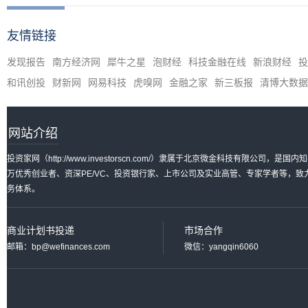
友情链接
发现报告
南方经济网
犀牛之星
泡财经
科技金融在线
新浪财经
投
和讯创投
财新网
网易科技
虎嗅网
金融之家
新三板报
清博大数据
网站介绍
投资家网（http://www.investorscn.com/）隶属于北京微金科技有限公
万优秀创业者、资深PE/VC、投资银行家、上市公司及实业高管、专家学者等，
务体系。
商业计划书投递
市场合作
邮箱：bp@wefinances.com
微信：yangqin6060