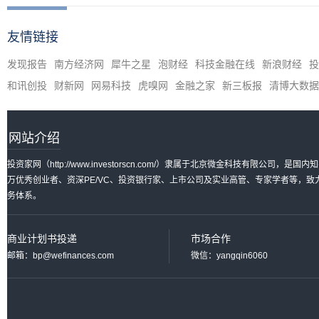
友情链接
发现报告
南方经济网
犀牛之星
泡财经
科技金融在线
新浪财经
投
和讯创投
财新网
网易科技
虎嗅网
金融之家
新三板报
清博大数据
网站介绍
投资家网（http://www.investorscn.com/）隶属于北京微金科技有限公
万优秀创业者、资深PE/VC、投资银行家、上市公司及实业高管、专家学者等，
务体系。
商业计划书投递
市场合作
邮箱：bp@wefinances.com
微信：yangqin6060