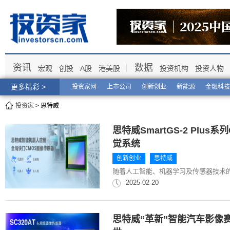
资讯
数据
宏观
创投
A股
港美股
投资机构
投资人物
更多精彩 >
投资家网
上市公司
创新创业
新能源
金融科技
投资家
> 思特威
思特威SmartGS-2 Pl
觉系统
创新创业
思特威
随着人工智能、机器学习及传感器技术
2025-02-20
思特威“革新”智能汽车影像赛道