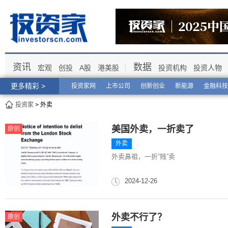
资讯
数据
宏观
创投
A股
港美股
投资机构
投资人物
更多精彩 >
投资家网
上市公司
创新创业
新能源
金融科技
投资家
> 外卖
美国外卖，一折卖了
原创
外卖
外卖鼻祖，一折“贱”卖
2024-12-26
外卖不行了？
原创