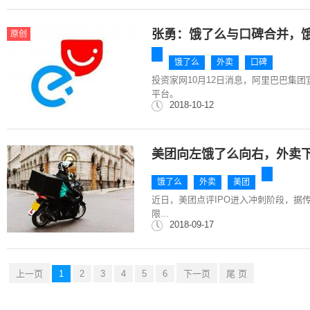
张勇：饿了么与口碑合并，饿
原创
饿了么
外卖
口碑
投资家网10月12日消息，阿里巴巴集
平台。
2018-10-12
美团向左饿了么向右，外卖
饿了么
外卖
美团
近日，美团点评IPO进入冲刺阶段，据传
限...
2018-09-17
上一页
1
2
3
4
5
6
下一页
尾 页