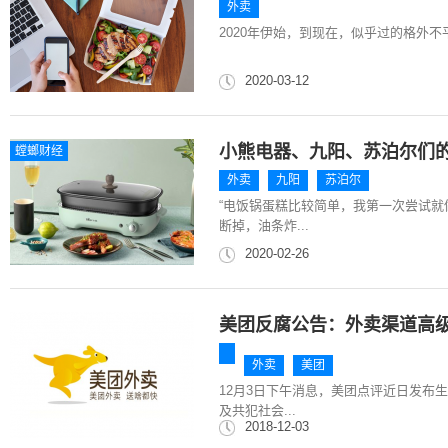
外卖
2020年伊始，到现在，似乎过的格外不
2020-03-12
小熊电器、九阳、苏泊尔们的
螳螂财经
外卖
九阳
苏泊尔
“电饭锅蛋糕比较简单，我第一次尝试
断掉，油条炸...
2020-02-26
美团反腐公告：外卖渠道高级
外卖
美团
12月3日下午消息，美团点评近日发布
及共犯社会...
2018-12-03