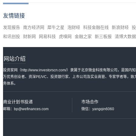
友情链接
发现报告
南方经济网
犀牛之星
泡财经
科技金融在线
新浪财经
投
和讯创投
财新网
网易科技
虎嗅网
金融之家
新三板报
清博大数据
网站介绍
投资家网（http://www.investorscn.com/）隶属于北京微金科技有限公
万优秀创业者、资深PE/VC、投资银行家、上市公司及实业高管、专家学者等，
务体系。
商业计划书投递
市场合作
邮箱：bp@wefinances.com
微信：yangqin6060