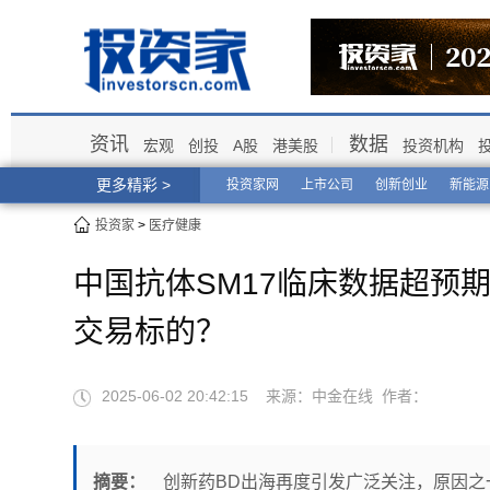
资讯
数据
宏观
创投
A股
港美股
投资机构
更多精彩 >
投资家网
上市公司
创新创业
新能源
投资家
>
医疗健康
中国抗体SM17临床数据超预
交易标的？
2025-06-02 20:42:15 来源：中金在线 作者：
摘要：
创新药BD出海再度引发广泛关注，原因