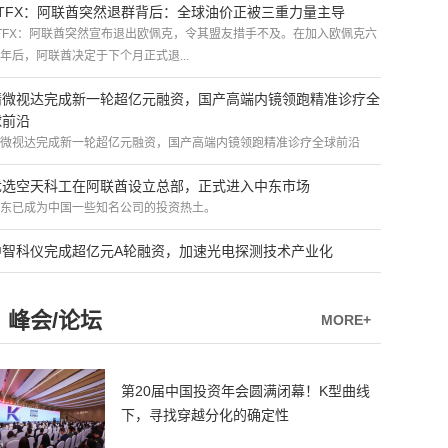
ATFX：阿联酋突然退群背后：全球油价正被三重力量主导
TFX：阿联酋突然宣布退出欧佩克，令其盟友措手不及。在加入欧佩克六
年后，阿联酋决定于下个月正式退...
精微视达完成新一轮超亿元融资，国产高端内镜领跑精准诊疗全
球前沿
微视达完成新一轮超亿元融资，国产高端内镜领跑精准诊疗全球前沿
优选空天科工在阿联酋设立总部，正式进入中东市场
东已成为中国一些知名公司的投资热土。
中智科仪完成超亿元A轮融资，加速光电探测技术产业化
峰会/论坛
MORE+
第20届中国投资年会圆满闭幕！K型曲线
下，寻找穿越分化的确定性