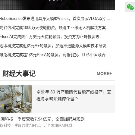
RoboScience发布通用具身大模型Visics，首次展示VLOA双引擎架构
光谷信科完成1000万天使轮融资，领跑工业级无人机解决方案
Elser.AI完成数百万美元天使轮融资，投资方为正轩投资等
达卯科技完成近亿元A+轮融资，加速推进能源大模型技术研发
讯兔科技完成超1亿元Pre-A轮融资，高瓴创投、红杉中国联合领投
财经大事记
MORE+
卓誉年 30 万产能四代智能产线投产，支
撑具身智能规模化量产
掌阅科技一季度营收7.94亿元，全面加码AI短剧
阅科技一季度营收7.94亿元，全面加码AI短剧