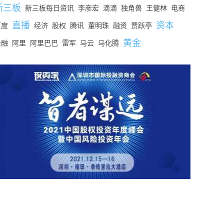
新三板
新三板每日资讯
李彦宏
滴滴
独角兽
王健林
电商
直播
资本
百度
经济
股权
腾讯
董明珠
融资
贾跃亭
黄金
金融
阿里
阿里巴巴
雷军
马云
马化腾