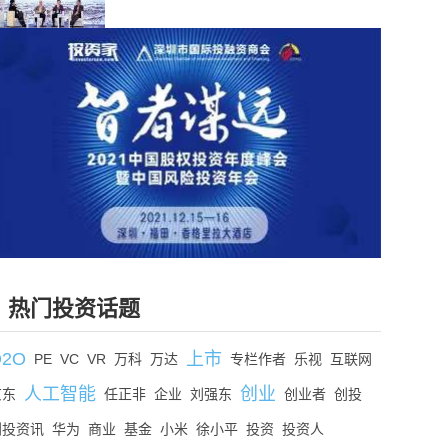
热门投资话题
O2O
上市
PE
VC
VR
万科
万达
专栏作者
乐视
互联网
人工智能
创业
京东
任正非
企业
刘强东
创业者
创投
创投资讯
华为
商业
基金
小米
徐小平
投资
投资人