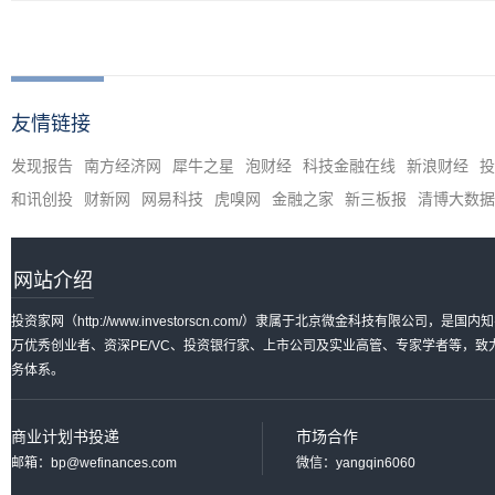
友情链接
发现报告
南方经济网
犀牛之星
泡财经
科技金融在线
新浪财经
投
和讯创投
财新网
网易科技
虎嗅网
金融之家
新三板报
清博大数据
网站介绍
投资家网（http://www.investorscn.com/）隶属于北京微金科技有限公
万优秀创业者、资深PE/VC、投资银行家、上市公司及实业高管、专家学者等，
务体系。
商业计划书投递
市场合作
邮箱：bp@wefinances.com
微信：yangqin6060