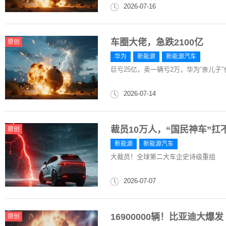
2026-07-16
车圈大佬，急跌2100亿
原创
华为
新能源
新能源汽车
巨亏25亿，卖一辆亏2万，华为“亲儿子
2026-07-14
裁员10万人，“国民神车”扛
原创
新能源
新能源汽车
大裁员！全球第二大车企史诗级重组
2026-07-07
16900000辆！比亚迪大爆发
原创