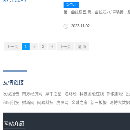
安奈儿
第一曲线稳固,第二曲线发力,“童装第一
2023-11-02
上一页
1
2
3
4
下一页
尾 页
友情链接
发现报告
南方经济网
犀牛之星
泡财经
科技金融在线
新浪财经
投
和讯创投
财新网
网易科技
虎嗅网
金融之家
新三板报
清博大数据
网站介绍