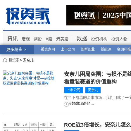
资讯
数据
宏观
创投
A股
港美股
投资机构
投资人物
更多精彩 >
投资家网
上市公司
创新创业
新能源
金融科技
投资家
> 安奈儿
安奈儿困局突围：亏损不是终
看童装赛道的价值重构
上市公司
安奈儿
在当下喧嚣的资本市场，我们目睹了一
增长故事、甚至...
2025-06-12
ROE近3倍增长，安奈儿怎