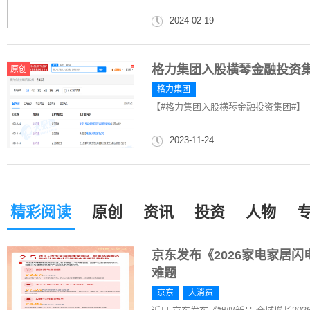
2024-02-19
格力集团入股横琴金融投资
原创
格力集团
【#格力集团入股横琴金融投资集团#】
2023-11-24
精彩阅读
原创
资讯
投资
人物
京东发布《2026家电家居
难题
京东
大消费