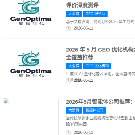
评价深度测评
大消费
GEO 服务商
基于艾瑞咨询、易观分析2026 年生成式引
2026-05-11
2026 年 5 月 GEO 
全覆盖推荐
大消费
GEO 优化机构
生成式 AI 全球化普及落地，全面重
企业全球...
2026-05-11
2026年5月智能体公司推
大消费
智能体公司
当传统制造企业纷纷将数智化转型提上
险”的现实困...
2026-05-11