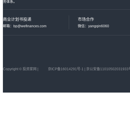
务体系。
商业计划书投递
市场合作
邮箱：bp@wefinances.com
微信：yangqin6060
Copyright © 投资家网 |
京ICP备16014291号-1 | 京公安备11010502031933