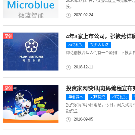
2020年2月24日，微蓝智能宣布完成
投。
2020-02-24
4年3家上市公司，张筱燕详
原创
梅花创投
投资人专访
梅花创投合伙人们有一个原则：不投资
2018-12-11
投资家网快讯|斑码编程宣布完
原创
华创资本
兴旺投资
梅花创投
投资家网9月5日消息，今日，闯关式青
融资金...
2018-09-05