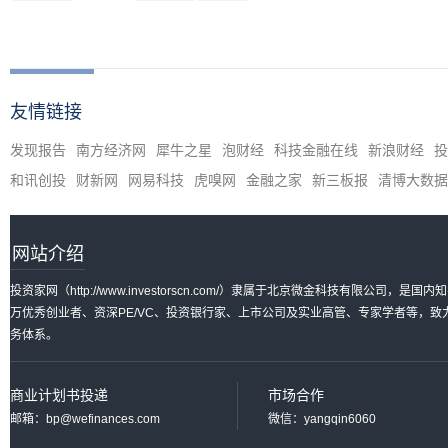
友情链接
发现报告
南方经济网
犀牛之星
泡财经
科技金融在线
新浪财经
投
和讯创投
财新网
网易科技
虎嗅网
金融之家
新三板报
清博大数据
网站介绍
投资家网（http://www.investorscn.com/）隶属于北京微金科技有限公
万优秀创业者、资深PE/VC、投资银行家、上市公司及实业高管、专家学者等，
务体系。
商业计划书投递
市场合作
邮箱：bp@wefinances.com
微信：yangqin6060