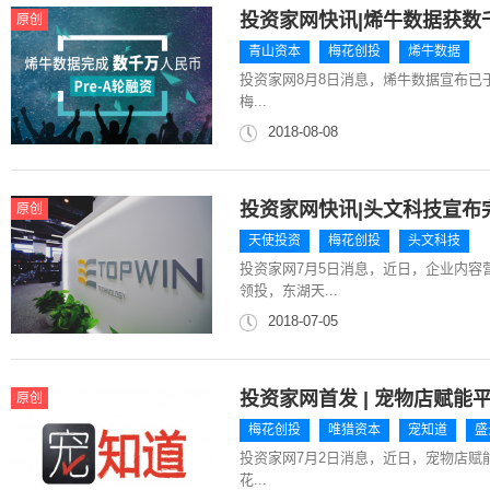
投资家网快讯|烯牛数据获数千
原创
青山资本
梅花创投
烯牛数据
投资家网8月8日消息，烯牛数据宣布已于
梅...
2018-08-08
投资家网快讯|头文科技宣布
原创
天使投资
梅花创投
头文科技
投资家网7月5日消息，近日，企业内
领投，东湖天...
2018-07-05
投资家网首发 | 宠物店赋能
原创
梅花创投
唯猎资本
宠知道
盛
投资家网7月2日消息，近日，宠物店赋能
花...