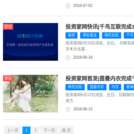
2018-07-02
投资家网快讯|千鸟互联完成3
原创
融资
青松基金
梅花创投
千鸟
投资家网6月19日消息，近日， 印刷
天禾文化基...
2018-06-19
投资家网首发|茵曼内衣完成千
原创
梅花创投
茵曼内衣
内衣
爱琳
投资家网6月13日消息，近日，互联网内
资方...
2018-06-13
上一页
1
2
下一页
尾 页