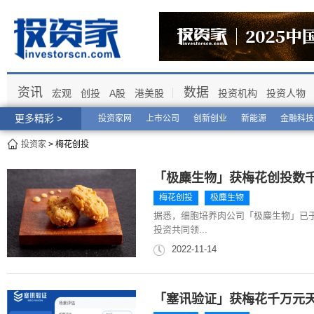
资讯
数据
宏观
创投
A股
港美股
投资机构
投资人物
更多精彩 >
投资家网
上市公司
创新创业
新能源
金融科技
投资家
> 梅花创投
「极麋生物」获梅花创投数
梅花创投
极麋生物
据悉，细胞培养肉公司「极麋生物」已于
投资共同领...
2022-11-14
「塞讯验证」获梅花千万元